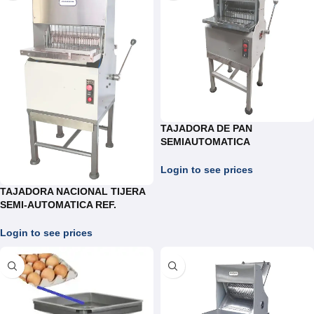
TAJADORA DE PAN
SEMIAUTOMATICA
NACIONALES REF.
TS.019/TS.027/TS.031
Login to see prices
TAJADORA NACIONAL TIJERA
SEMI-AUTOMATICA REF.
TT.019/TT.027
Login to see prices