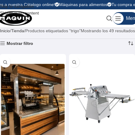
 nuestra Cátalogo online!
Máquinas para alimentos
Tu compra es fác
Skip to navigation
Skip to main content
Men
Inicio
Tienda
Productos etiquetados “trigo”
Mostrando los 49 resultados
Mostrar filtro