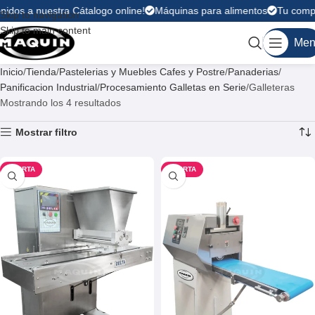
nidos a nuestra Cátalogo online!
Máquinas para alimentos
Tu compra
Skip to navigation
Skip to main content
Men
Inicio
Tienda
Pastelerias y Muebles Cafes y Postre
Panaderias
Panificacion Industrial
Procesamiento Galletas en Serie
Galleteras
Mostrando los 4 resultados
Mostrar filtro
OFERTA
OFERTA