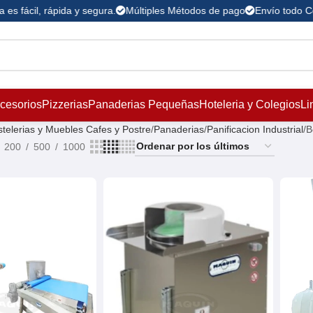
es fácil, rápida y segura.
Múltiples Métodos de pago
Envío todo Co
ccesorios
Pizzerias
Panaderias Pequeñas
Hoteleria y Colegios
Li
telerias y Muebles Cafes y Postre
Panaderias
Panificacion Industrial
B
200
500
1000