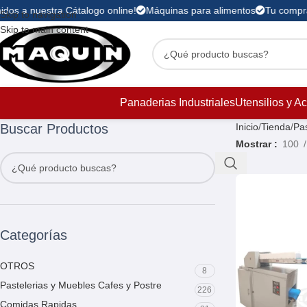
dos a nuestra Cátalogo online!
Máquinas para alimentos
Tu compra 
Skip to navigation
Skip to main content
Panaderias Industriales
Utensilios y A
Buscar Productos
Inicio
Tienda
Pas
Mostrar
100
Categorías
OTROS
8
Pastelerias y Muebles Cafes y Postre
226
Comidas Rapidas