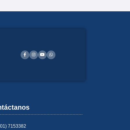
táctanos
601) 7153382