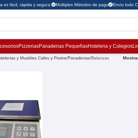
es fácil, rápida y segura.
Múltiples Métodos de pago
Envío todo C
ccesorios
Pizzerias
Panaderias Pequeñas
Hoteleria y Colegios
Li
telerias y Muebles Cafes y Postre
Panaderias
Balanzas
Mostra