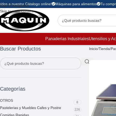
idos a nuestra Cátalogo online!
Máquinas para alimentos
Tu compra 
Skip to navigation
Skip to main content
Panaderias Industriales
Utensilios y A
Buscar Productos
Inicio
Tienda
Pas
Categorías
OTROS
8
Pastelerias y Muebles Cafes y Postre
226
Comidas Rapidas