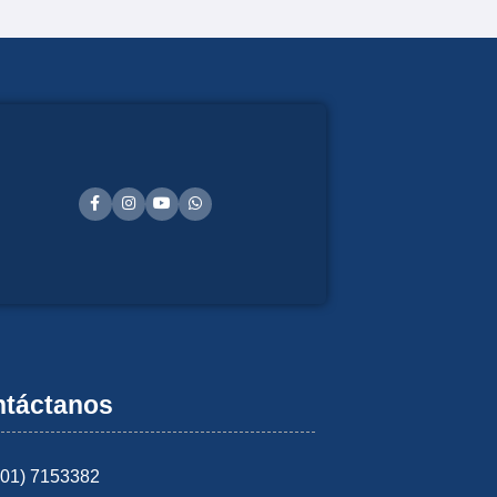
táctanos
601) 7153382