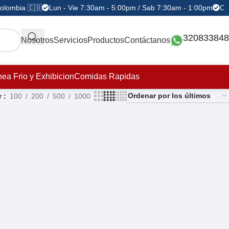
olombia 🇨🇴
Lun - Vie 7:30am - 5:00pm / Sab 7:30am - 1:00pm
Ofe
320833848
Nosotros
Servicios
Productos
Contáctanos
nea Frio y Exhibicion
Comidas Rapidas
r
100
200
500
1000