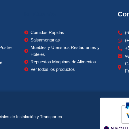
Mi Cuenta
Con
Comidas Rápidas
(
Salsamentarias
(
Postre
Muebles y Utensilios Restaurantes y
+
Hoteles
v
Repuestos Maquinas de Alimentos
ie
C
Ver todos los productos
F
ales de Instalación y Transportes