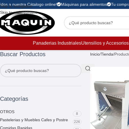
dos a nuestra Cátalogo online!
Máquinas para alimentos
Tu compra 
Skip to navigation
Skip to main content
Panaderias Industriales
Utensilios y Accesorios
Buscar Productos
Inicio
Tienda
Product
Categorías
OTROS
8
Pastelerias y Muebles Cafes y Postre
226
Comidas Rapidas