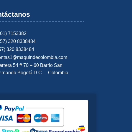
táctanos
601) 7153382
+57) 320 8338484
57) 320 8338484
entas1@maquindecolombia.com
arrera 54 # 70 – 60 Barrio San
ernando Bogotá D.C. – Colombia