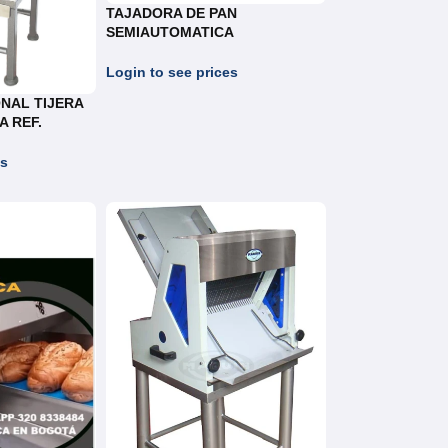
TAJADORA DE PAN
SEMIAUTOMATICA
NACIONALES REF.
TS.019/TS.027/TS.031
Login to see prices
NAL TIJERA
A REF.
es