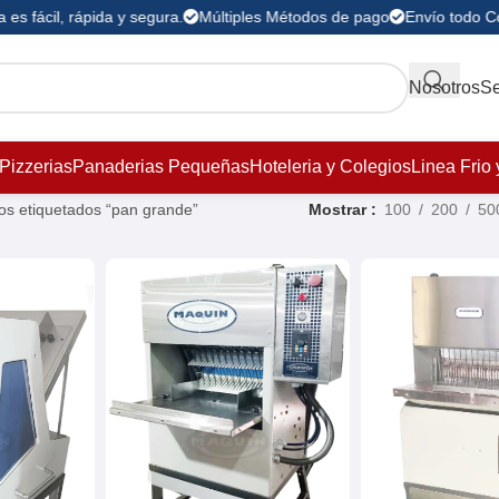
es fácil, rápida y segura.
Múltiples Métodos de pago
Envío todo Co
Nosotros
Se
Pizzerias
Panaderias Pequeñas
Hoteleria y Colegios
Linea Frio 
os etiquetados “pan grande”
Mostrar
100
200
50