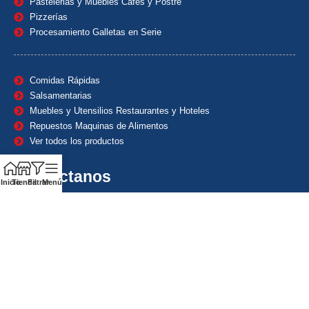
Pastelerias y Muebles Cafes y Postre
Pizzerías
Procesamiento Galletas en Serie
Comidas Rápidas
Salsamentarias
Muebles y Utensilios Restaurantes y Hoteles
Repuestos Maquinas de Alimentos
Ver todos los productos
Contáctanos
Inicio
Tienda
Filtrar
Menú
(601) 7153382
(+57) 320 8338484
+57) 320 8338484
ventas1@maquindecolombia.com
Carrera 54 # 70 – 60 Barrio San Fernando Bogotá D.C. –
Colombia