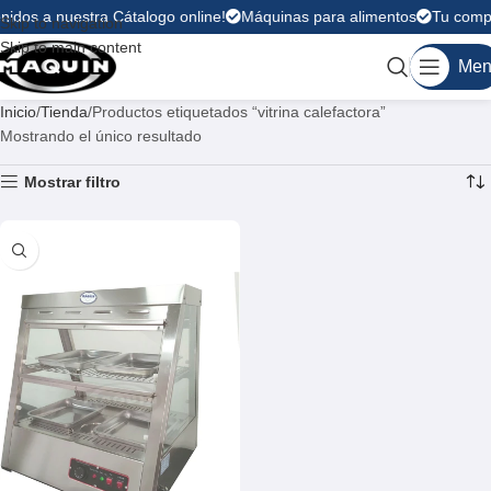
nidos a nuestra Cátalogo online!
Máquinas para alimentos
Tu compr
Skip to navigation
Skip to main content
Men
Inicio
Tienda
Productos etiquetados “vitrina calefactora”
Mostrando el único resultado
Mostrar filtro