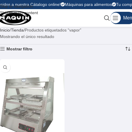
nidos a nuestra Cátalogo online!
Máquinas para alimentos
Tu compr
Skip to navigation
Skip to main content
Men
Inicio
Tienda
Productos etiquetados “vapor”
Mostrando el único resultado
Mostrar filtro