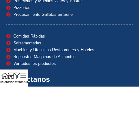
Pastelerias y Muebles Cafes y Postre
Pizzerías
Procesamiento Galletas en Serie
Comidas Rápidas
Salsamentarias
Muebles y Utensilios Restaurantes y Hoteles
Repuestos Maquinas de Alimentos
Ver todos los productos
Contáctanos
Inicio
Tienda
Filtrar
Menú
(601) 7153382
(+57) 320 8338484
+57) 320 8338484
ventas1@maquindecolombia.com
Carrera 54 # 70 – 60 Barrio San Fernando Bogotá D.C. –
Colombia