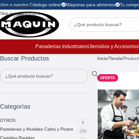
dos a nuestra Cátalogo online!
Máquinas para alimentos
Tu compra 
Skip to navigation
Skip to main content
Panaderias Industriales
Utensilios y Accesorios
Buscar Productos
Inicio
Tienda
Product
OFERTA
Categorías
OTROS
8
Pastelerias y Muebles Cafes y Postre
226
Comidas Rapidas