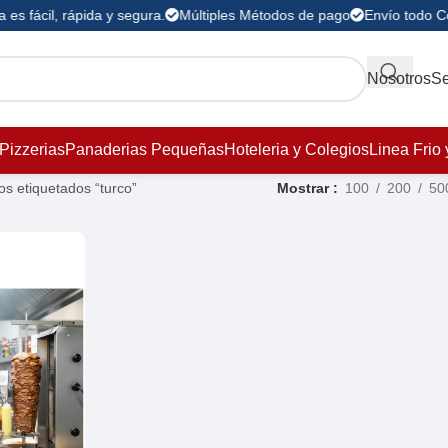
es fácil, rápida y segura.
Múltiples Métodos de pago
Envío todo C
Nosotros
Se
Pizzerias
Panaderias Pequeñas
Hoteleria y Colegios
Linea Frio 
os etiquetados “turco”
Mostrar
100
200
50