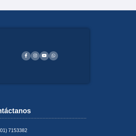
táctanos
601) 7153382