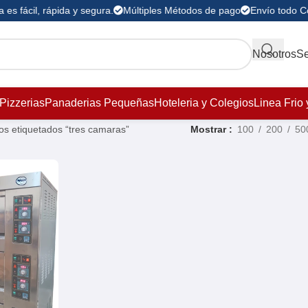
es fácil, rápida y segura.
Múltiples Métodos de pago
Envío todo C
Nosotros
Se
Pizzerias
Panaderias Pequeñas
Hoteleria y Colegios
Linea Frio 
os etiquetados “tres camaras”
Mostrar
100
200
50