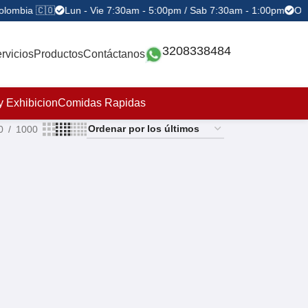
olombia 🇨🇴
Lun - Vie 7:30am - 5:00pm / Sab 7:30am - 1:00pm
Ofe
3208338484
rvicios
Productos
Contáctanos
y Exhibicion
Comidas Rapidas
0
1000