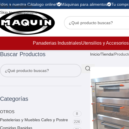
dos a nuestra Cátalogo online!
Máquinas para alimentos
Tu compra 
Skip to navigation
Skip to main content
Panaderias Industriales
Utensilios y Accesorios
Buscar Productos
Inicio
Tienda
Product
Categorías
OTROS
8
Pastelerias y Muebles Cafes y Postre
226
Comidas Rapidas