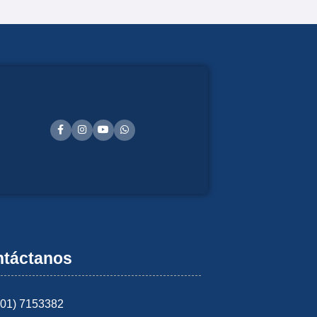
táctanos
601) 7153382