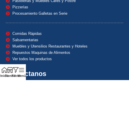
Pastelerias y Muebles Cafes y Postre
Pizzerías
Procesamiento Galletas en Serie
Comidas Rápidas
Salsamentarias
Muebles y Utensilios Restaurantes y Hoteles
Repuestos Maquinas de Alimentos
Ver todos los productos
Contáctanos
Inicio
Tienda
Filtrar
Menú
(601) 7153382
(+57) 320 8338484
+57) 320 8338484
ventas1@maquindecolombia.com
Carrera 54 # 70 – 60 Barrio San Fernando Bogotá D.C. –
Colombia