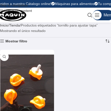
nidos a nuestra Cátalogo online!
Máquinas para alimentos
Tu compr
Skip to navigation
Skip to main content
Men
Inicio
Tienda
Productos etiquetados “tornillo para ajustar tapa”
Mostrando el único resultado
Mostrar filtro