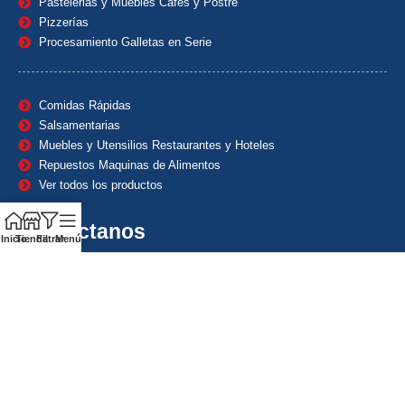
Pastelerias y Muebles Cafes y Postre
Pizzerías
Procesamiento Galletas en Serie
Comidas Rápidas
Salsamentarias
Muebles y Utensilios Restaurantes y Hoteles
Repuestos Maquinas de Alimentos
Ver todos los productos
Contáctanos
Inicio
Tienda
Filtrar
Menú
(601) 7153382
(+57) 320 8338484
+57) 320 8338484
ventas1@maquindecolombia.com
Carrera 54 # 70 – 60 Barrio San Fernando Bogotá D.C. –
Colombia