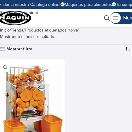
nidos a nuestra Cátalogo online!
Máquinas para alimentos
Tu compr
Skip to navigation
Skip to main content
Men
Inicio
Tienda
Productos etiquetados “tolva”
Mostrando el único resultado
Mostrar filtro