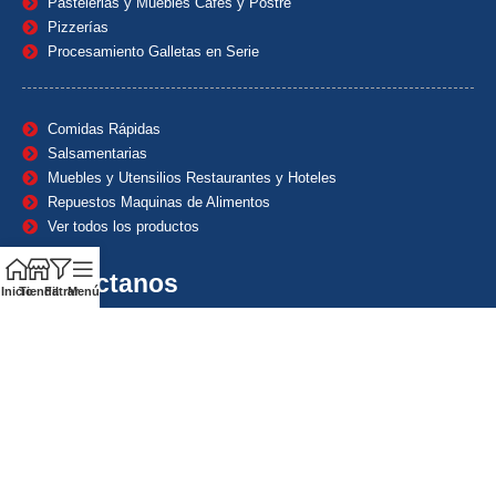
Pastelerias y Muebles Cafes y Postre
Pizzerías
Procesamiento Galletas en Serie
Comidas Rápidas
Salsamentarias
Muebles y Utensilios Restaurantes y Hoteles
Repuestos Maquinas de Alimentos
Ver todos los productos
Contáctanos
Inicio
Tienda
Filtrar
Menú
(601) 7153382
(+57) 320 8338484
+57) 320 8338484
ventas1@maquindecolombia.com
Carrera 54 # 70 – 60 Barrio San Fernando Bogotá D.C. –
Colombia