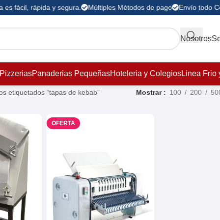
es fácil, rápida y segura.
Múltiples Métodos de pago
Envío todo C
Nosotros
Se
Pizzerias
Panaderias Pequeñas
Hoteleria y Colegios
Linea Frio 
os etiquetados “tapas de kebab”
Mostrar
100
200
50
OFERTA