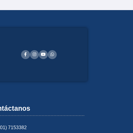
táctanos
601) 7153382