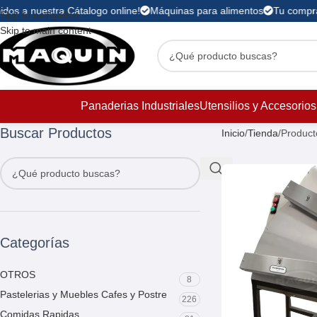
dos a nuestra Cátalogo online!
Máquinas para alimentos
Tu compra 
Skip to navigation
Skip to main content
Panaderias Industriales
Utensilios y Accesorios
Buscar Productos
Inicio
Tienda
Product
Categorías
OTROS
8
Pastelerias y Muebles Cafes y Postre
226
Comidas Rapidas