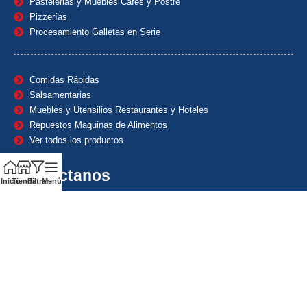
Pastelerias y Muebles Cafes y Postre
Pizzerías
Procesamiento Galletas en Serie
Comidas Rápidas
Salsamentarias
Muebles y Utensilios Restaurantes y Hoteles
Repuestos Maquinas de Alimentos
Ver todos los productos
Contáctanos
Inicio
Tienda
Filtrar
Menú
(601) 7153382
(+57) 320 8338484
+57) 320 8338484
ventas1@maquindecolombia.com
Carrera 54 # 70 – 60 Barrio San Fernando Bogotá D.C. –
Colombia