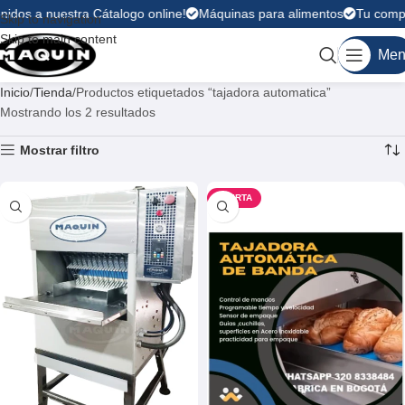
nidos a nuestra Cátalogo online!
Máquinas para alimentos
Tu compra
Skip to navigation
Skip to main content
Men
Inicio
Tienda
Productos etiquetados “tajadora automatica”
Mostrando los 2 resultados
Mostrar filtro
OFERTA