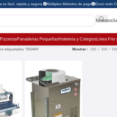
es fácil, rápida y segura.
Múltiples Métodos de pago
Envío todo C
Nosotros
Se
Pizzerias
Panaderias Pequeñas
Hoteleria y Colegios
Linea Frio 
os etiquetados “SIGMA”
Mostrar
100
200
50