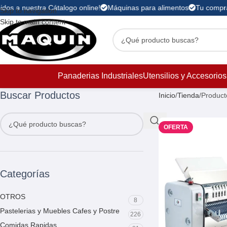
dos a nuestra Cátalogo online!
Máquinas para alimentos
Tu compra 
Skip to navigation
Skip to main content
Panaderias Industriales
Utensilios y Accesorios
Buscar Productos
Inicio
Tienda
Product
OFERTA
Categorías
OTROS
8
Pastelerias y Muebles Cafes y Postre
226
Comidas Rapidas