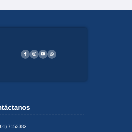
táctanos
601) 7153382