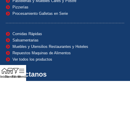
Pastelerias y Muebles Cafes y Postre
Pizzerías
Procesamiento Galletas en Serie
Comidas Rápidas
Salsamentarias
Muebles y Utensilios Restaurantes y Hoteles
Repuestos Maquinas de Alimentos
Ver todos los productos
Contáctanos
Inicio
Tienda
Filtrar
Menú
(601) 7153382
(+57) 320 8338484
+57) 320 8338484
ventas1@maquindecolombia.com
Carrera 54 # 70 – 60 Barrio San Fernando Bogotá D.C. –
Colombia