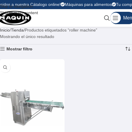
nidos a nuestra Cátalogo online!
Máquinas para alimentos
Tu compr
Skip to navigation
Skip to main content
Men
Inicio
Tienda
Productos etiquetados “roller machine”
Mostrando el único resultado
Mostrar filtro