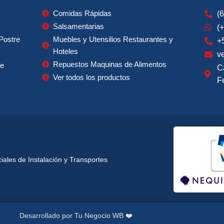
Comidas Rápidas
(
Salsamentarias
(
Postre
Muebles y Utensilios Restaurantes y
+
Hoteles
v
Repuestos Maquinas de Alimentos
ie
C
Ver todos los productos
F
ales de Instalación y Transportes
ght © 2023, Naturales y Saludables 🍃
Todos los derechos reservados.
Desarrollado por Tu Negocio WB ❤️