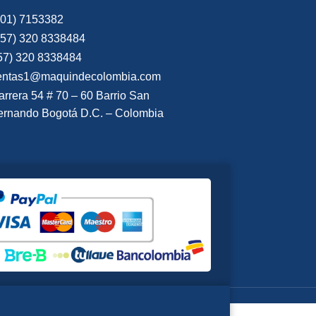
601) 7153382
+57) 320 8338484
57) 320 8338484
entas1@maquindecolombia.com
arrera 54 # 70 – 60 Barrio San
ernando Bogotá D.C. – Colombia