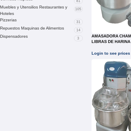
81
Muebles y Utensilios Restaurantes y
105
Hoteles
Pizzerias
31
Repuestos Maquinas de Alimentos
14
AMASADORA CHAM
Dispensadores
3
LIBRAS DE HARINA
con VARIADOR
Login to see prices