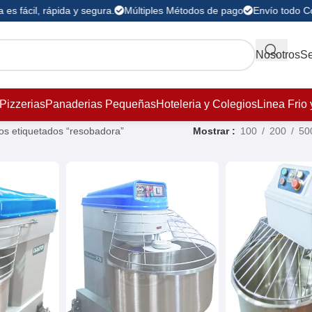
s fácil, rápida y segura.
Múltiples Métodos de pago
Envío todo Col
Nosotros
Se
Pizzerias
Panaderias Pequeñas
Hoteleria y Colegios
Linea Frio 
os etiquetados “resobadora”
Mostrar
100
200
50