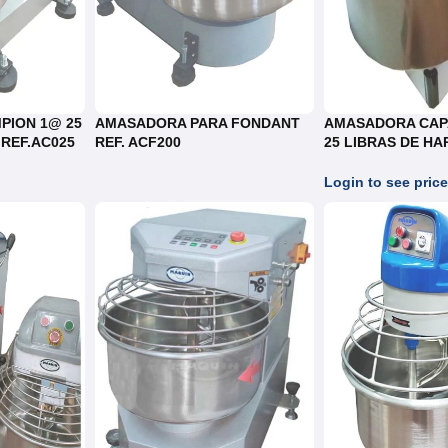
PION 1@ 25
AMASADORA PARA FONDANT
AMASADORA CAP
 REF.AC025
REF. ACF200
25 LIBRAS DE HA
REF.HS50S
Login to see pric