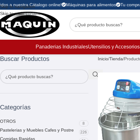
os a nuestra Cátalogo online!
Máquinas para alimentos
Tu compra e
Skip to navigation
Skip to main content
Panaderias Industriales
Utensilios y Accesorios
Buscar Productos
Inicio
Tienda
Product
Categorías
OTROS
8
Pastelerias y Muebles Cafes y Postre
226
Comidas Rapidas