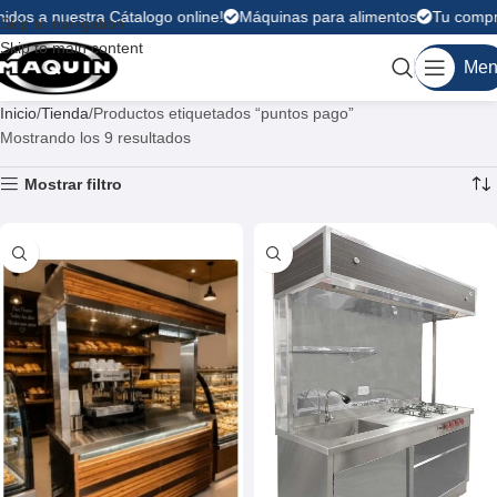
idos a nuestra Cátalogo online!
Máquinas para alimentos
Tu compra 
Skip to navigation
Skip to main content
Men
Inicio
Tienda
Productos etiquetados “puntos pago”
Mostrando los 9 resultados
Mostrar filtro