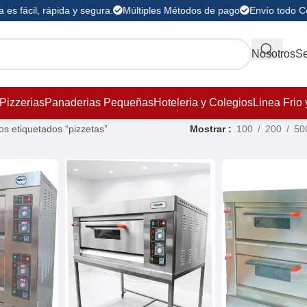
es fácil, rápida y segura.
Múltiples Métodos de pago
Envío todo Co
Nosotros
Se
Pizzerias
Panaderias Pequeñas
Hoteleria y Colegios
Linea Frio 
os etiquetados “pizzetas”
Mostrar
100
200
50