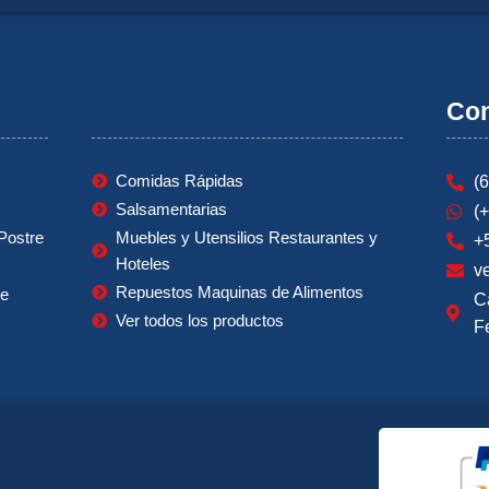
Mi Cuenta
Con
Comidas Rápidas
(
Salsamentarias
(
Postre
Muebles y Utensilios Restaurantes y
+
Hoteles
v
Repuestos Maquinas de Alimentos
ie
C
Ver todos los productos
F