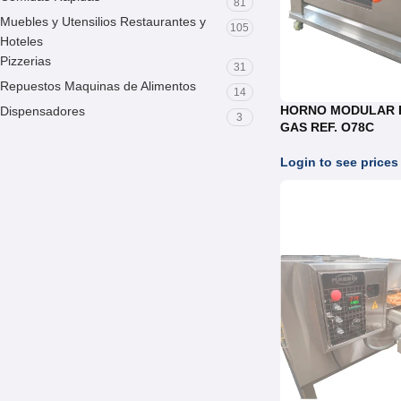
81
Muebles y Utensilios Restaurantes y
105
Hoteles
Pizzerias
31
Repuestos Maquinas de Alimentos
14
HORNO MODULAR P
Dispensadores
3
GAS REF. O78C
Login to see prices