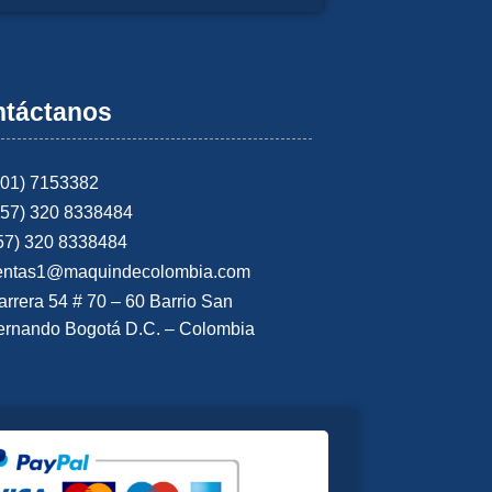
táctanos
601) 7153382
+57) 320 8338484
57) 320 8338484
entas1@maquindecolombia.com
arrera 54 # 70 – 60 Barrio San
ernando Bogotá D.C. – Colombia