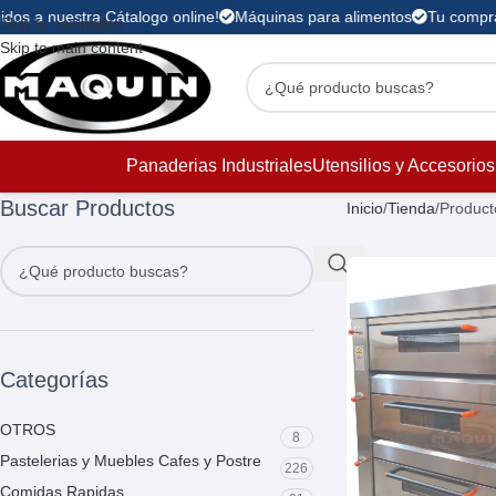
dos a nuestra Cátalogo online!
Máquinas para alimentos
Tu compra 
Skip to navigation
Skip to main content
Panaderias Industriales
Utensilios y Accesorios
Buscar Productos
Inicio
Tienda
Product
Categorías
OTROS
8
Pastelerias y Muebles Cafes y Postre
226
Comidas Rapidas