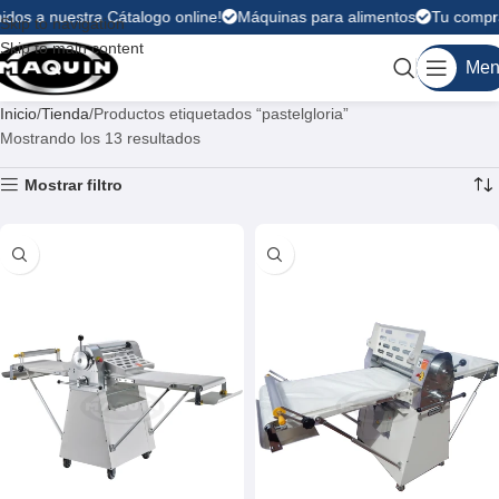
dos a nuestra Cátalogo online!
Máquinas para alimentos
Tu compra 
Skip to navigation
Skip to main content
Men
Inicio
Tienda
Productos etiquetados “pastelgloria”
Mostrando los 13 resultados
Mostrar filtro