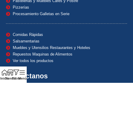
Pastelerias y Muebles Cafes y Postre
Pizzerías
Procesamiento Galletas en Serie
Comidas Rápidas
Salsamentarias
Muebles y Utensilios Restaurantes y Hoteles
Repuestos Maquinas de Alimentos
Ver todos los productos
Contáctanos
Inicio
Tienda
Filtrar
Menú
(601) 7153382
(+57) 320 8338484
+57) 320 8338484
ventas1@maquindecolombia.com
Carrera 54 # 70 – 60 Barrio San Fernando Bogotá D.C. –
Colombia