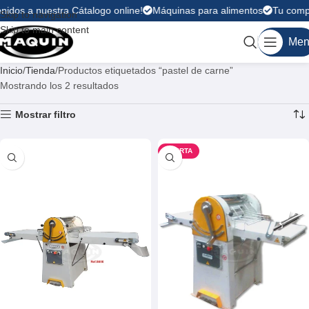
nidos a nuestra Cátalogo online!
Máquinas para alimentos
Tu compr
Skip to navigation
Skip to main content
Men
Inicio
Tienda
Productos etiquetados “pastel de carne”
Mostrando los 2 resultados
Mostrar filtro
OFERTA