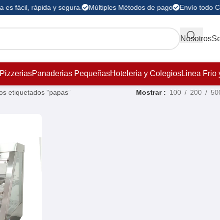
es fácil, rápida y segura.
Múltiples Métodos de pago
Envío todo C
Nosotros
Se
Pizzerias
Panaderias Pequeñas
Hoteleria y Colegios
Linea Frio 
os etiquetados “papas”
Mostrar
100
200
50