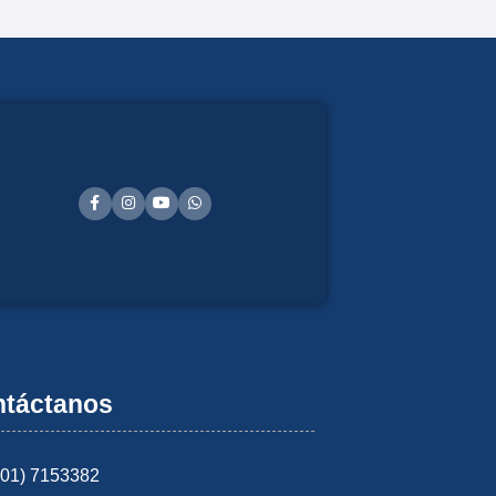
táctanos
601) 7153382