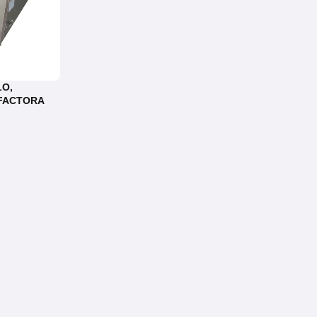
LO,
FACTORA
E302B