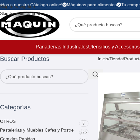
idos a nuestra Cátalogo online!
Máquinas para alimentos
Tu compra 
Skip to navigation
Skip to main content
Panaderias Industriales
Utensilios y Accesorios
Buscar Productos
Inicio
Tienda
Product
Categorías
OTROS
8
Pastelerias y Muebles Cafes y Postre
226
Comidas Rapidas