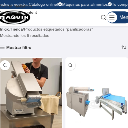
idos a nuestra Cátalogo online!
Máquinas para alimentos
Tu compra
Skip to navigation
Skip to main content
Men
Inicio
Tienda
Productos etiquetados “panificadoras”
Mostrando los 6 resultados
Mostrar filtro