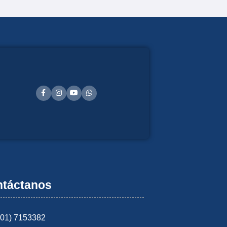
táctanos
601) 7153382