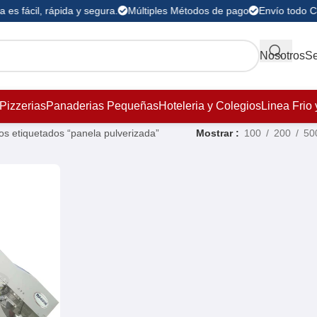
es fácil, rápida y segura.
Múltiples Métodos de pago
Envío todo C
Nosotros
Se
Pizzerias
Panaderias Pequeñas
Hoteleria y Colegios
Linea Frio 
os etiquetados “panela pulverizada”
Mostrar
100
200
50