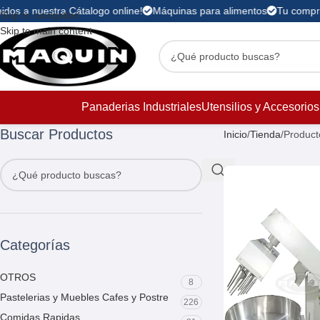
idos a nuestra Cátalogo online!
Máquinas para alimentos
Tu compra 
Skip to navigation
Skip to main content
Panaderias Industriales
Utensilios y Accesorios
Buscar Productos
Inicio
Tienda
Product
Categorías
OTROS
8
Pastelerias y Muebles Cafes y Postre
226
Comidas Rapidas