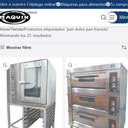
os a nuestra Cátalogo online!
Máquinas para alimentos
Tu compra e
Skip to navigation
Skip to main content
Men
Inicio
Tienda
Productos etiquetados “pan dulce pan francés”
Mostrando los 22 resultados
Mostrar filtro