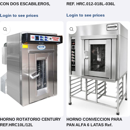
CON DOS ESCABILEROS,
REF. HRC.012-018L-036L
CARRO EN ACERO INOXIDABLE
REF.HRDII 12-14-18-36-40
Login to see prices
Login to see prices
LATAS
HORNO ROTATORIO CENTURY
HORNO CONVECCION PARA
REF.HRC10L/12L
PAN ALFA 6 LATAS Ref.