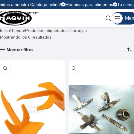
idos a nuestra Cátalogo online!
Máquinas para alimentos
Tu compra
Skip to navigation
Skip to main content
Men
Inicio
Tienda
Productos etiquetados “naranjas”
Mostrando los 6 resultados
Mostrar filtro