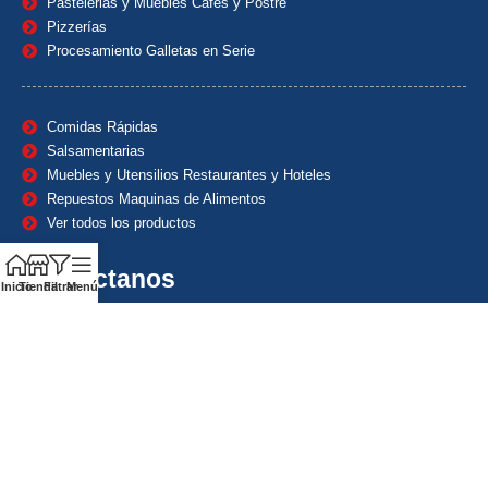
Pastelerias y Muebles Cafes y Postre
Pizzerías
Procesamiento Galletas en Serie
Comidas Rápidas
Salsamentarias
Muebles y Utensilios Restaurantes y Hoteles
Repuestos Maquinas de Alimentos
Ver todos los productos
Contáctanos
Inicio
Tienda
Filtrar
Menú
(601) 7153382
(+57) 320 8338484
+57) 320 8338484
ventas1@maquindecolombia.com
Carrera 54 # 70 – 60 Barrio San Fernando Bogotá D.C. –
Colombia