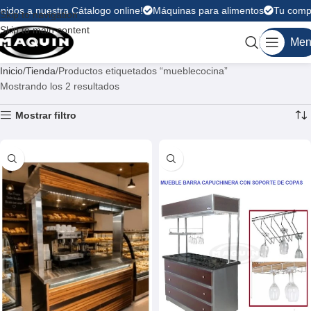
nidos a nuestra Cátalogo online!
Máquinas para alimentos
Tu compra
Skip to navigation
Skip to main content
Men
Inicio
Tienda
Productos etiquetados “mueblecocina”
Mostrando los 2 resultados
Mostrar filtro