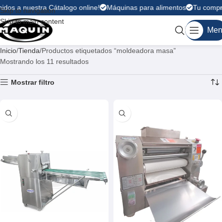
idos a nuestra Cátalogo online!
Máquinas para alimentos
Tu compra 
Skip to navigation
Skip to main content
Men
Inicio
Tienda
Productos etiquetados “moldeadora masa”
Mostrando los 11 resultados
Mostrar filtro