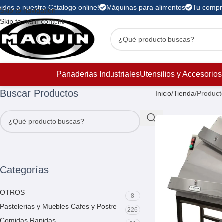
idos a nuestra Cátalogo online!
Máquinas para alimentos
Tu compra 
Skip to navigation
Skip to main content
Panaderias Industriales
Utensilios y Accesorios
Buscar Productos
Inicio
Tienda
Product
Categorías
OTROS
8
Pastelerias y Muebles Cafes y Postre
226
Comidas Rapidas