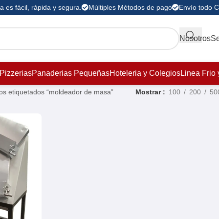
es fácil, rápida y segura.
Múltiples Métodos de pago
Envío todo C
Nosotros
Se
Pizzerias
Panaderias Pequeñas
Hoteleria y Colegios
Linea Frio 
os etiquetados “moldeador de masa”
Mostrar
100
200
50