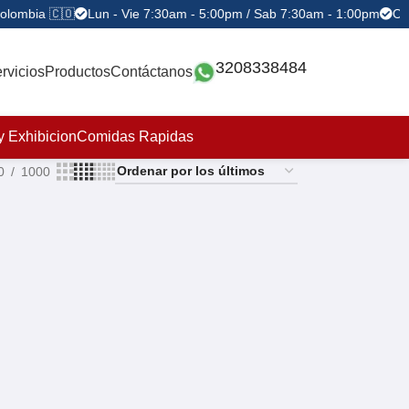
olombia 🇨🇴
Lun - Vie 7:30am - 5:00pm / Sab 7:30am - 1:00pm
Ofe
3208338484
rvicios
Productos
Contáctanos
y Exhibicion
Comidas Rapidas
0
1000