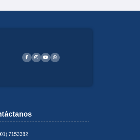
táctanos
601) 7153382