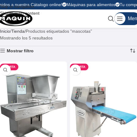
idos a nuestra Cátalogo online!
Máquinas para alimentos
Tu compra
Skip to navigation
Skip to main content
Men
Inicio
Tienda
Productos etiquetados “mascotas”
Mostrando los 5 resultados
Mostrar filtro
OFERTA
OFERTA