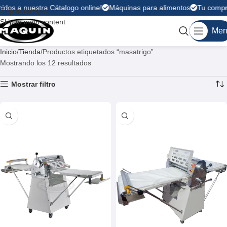
idos a nuestra Cátalogo online!
Máquinas para alimentos
Tu compra 
Skip to navigation
Skip to main content
Men
Inicio
Tienda
Productos etiquetados “masatrigo”
Mostrando los 12 resultados
Mostrar filtro