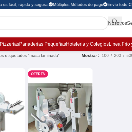
es fácil, rápida y segura.
Múltiples Métodos de pago
Envío todo C
Nosotros
Se
Pizzerias
Panaderias Pequeñas
Hoteleria y Colegios
Linea Frio 
os etiquetados “masa laminada”
Mostrar
100
200
50
OFERTA