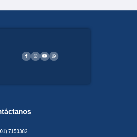
táctanos
601) 7153382