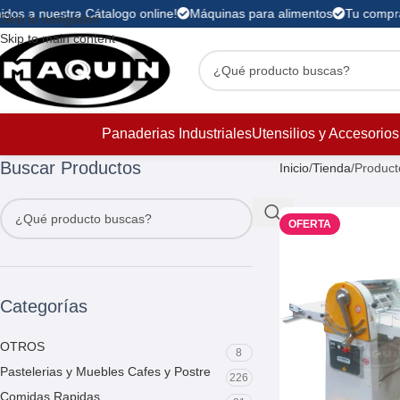
dos a nuestra Cátalogo online!
Máquinas para alimentos
Tu compra 
Skip to navigation
Skip to main content
Panaderias Industriales
Utensilios y Accesorios
Buscar Productos
Inicio
Tienda
Product
OFERTA
Categorías
OTROS
8
Pastelerias y Muebles Cafes y Postre
226
Comidas Rapidas