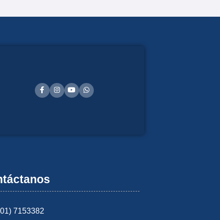
táctanos
601) 7153382