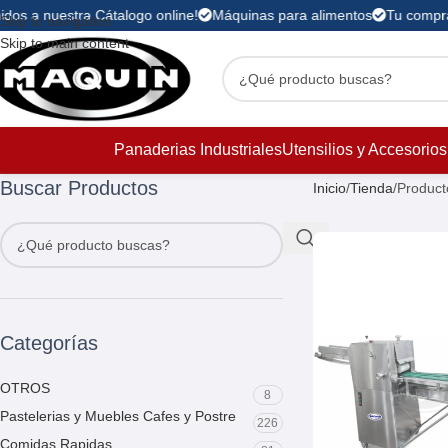
dos a nuestra Cátalogo online!
Máquinas para alimentos
Tu compra 
Skip to navigation
Skip to main content
Panaderias Industriales
Utensilios y Accesorios
Buscar Productos
Inicio
Tienda
Product
Categorías
OTROS
8
Pastelerias y Muebles Cafes y Postre
226
Comidas Rapidas