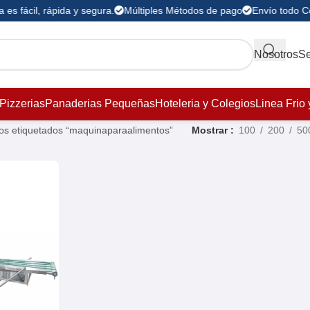
es fácil, rápida y segura.
Múltiples Métodos de pago
Envío todo C
Nosotros
Se
Pizzerias
Panaderias Pequeñas
Hoteleria y Colegios
Linea Frio 
os etiquetados “maquinaparaalimentos”
Mostrar
100
200
50