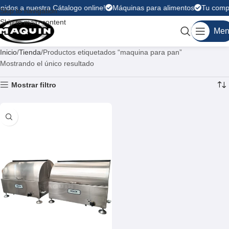
nidos a nuestra Cátalogo online!
Máquinas para alimentos
Tu compr
Skip to navigation
Skip to main content
Men
Inicio
Tienda
Productos etiquetados “maquina para pan”
Mostrando el único resultado
Mostrar filtro