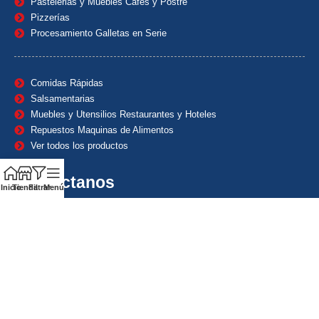
Pastelerias y Muebles Cafes y Postre
Pizzerías
Procesamiento Galletas en Serie
Comidas Rápidas
Salsamentarias
Muebles y Utensilios Restaurantes y Hoteles
Repuestos Maquinas de Alimentos
Ver todos los productos
Contáctanos
Inicio
Tienda
Filtrar
Menú
(601) 7153382
(+57) 320 8338484
+57) 320 8338484
ventas1@maquindecolombia.com
Carrera 54 # 70 – 60 Barrio San Fernando Bogotá D.C. –
Colombia