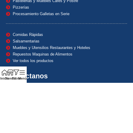
Pastelerias y Muebles Cafes y Postre
Pizzerías
Procesamiento Galletas en Serie
Comidas Rápidas
Salsamentarias
Muebles y Utensilios Restaurantes y Hoteles
Repuestos Maquinas de Alimentos
Ver todos los productos
Contáctanos
Inicio
Tienda
Filtrar
Menú
(601) 7153382
(+57) 320 8338484
+57) 320 8338484
ventas1@maquindecolombia.com
Carrera 54 # 70 – 60 Barrio San Fernando Bogotá D.C. –
Colombia