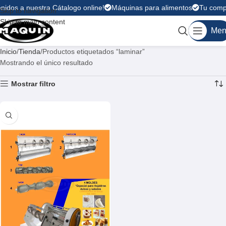
nidos a nuestra Cátalogo online!
Máquinas para alimentos
Tu compr
Skip to navigation
Skip to main content
Men
Inicio
Tienda
Productos etiquetados “laminar”
Mostrando el único resultado
Mostrar filtro