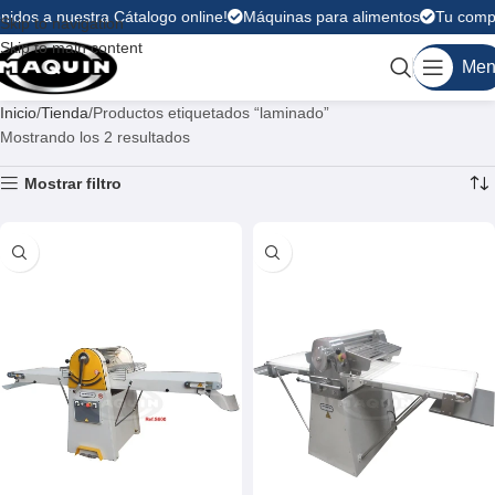
nidos a nuestra Cátalogo online!
Máquinas para alimentos
Tu compr
Skip to navigation
Skip to main content
Men
Inicio
Tienda
Productos etiquetados “laminado”
Mostrando los 2 resultados
Mostrar filtro