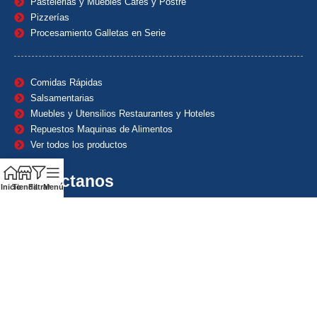
Pastelerias y Muebles Cafes y Postre
Pizzerías
Procesamiento Galletas en Serie
Comidas Rápidas
Salsamentarias
Muebles y Utensilios Restaurantes y Hoteles
Repuestos Maquinas de Alimentos
Ver todos los productos
Contáctanos
Inicio
Tienda
Filtrar
Menú
(601) 7153382
(+57) 320 8338484
+57) 320 8338484
ventas1@maquindecolombia.com
Carrera 54 # 70 – 60 Barrio San Fernando Bogotá D.C. –
Colombia