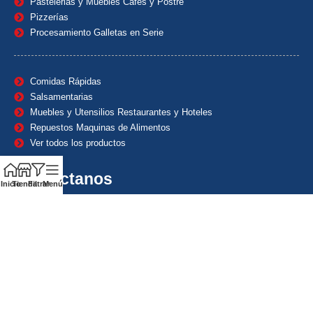
Pastelerias y Muebles Cafes y Postre
Pizzerías
Procesamiento Galletas en Serie
Comidas Rápidas
Salsamentarias
Muebles y Utensilios Restaurantes y Hoteles
Repuestos Maquinas de Alimentos
Ver todos los productos
Contáctanos
Inicio
Tienda
Filtrar
Menú
(601) 7153382
(+57) 320 8338484
+57) 320 8338484
ventas1@maquindecolombia.com
Carrera 54 # 70 – 60 Barrio San Fernando Bogotá D.C. –
Colombia