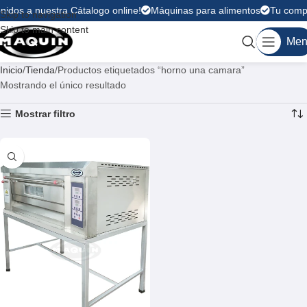
nidos a nuestra Cátalogo online!
Máquinas para alimentos
Tu compr
Skip to navigation
Skip to main content
Men
Inicio
Tienda
Productos etiquetados “horno una camara”
Mostrando el único resultado
Mostrar filtro