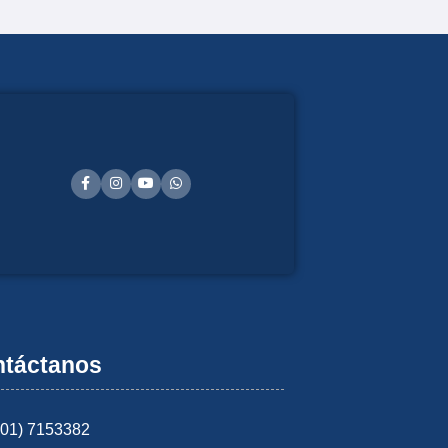
táctanos
601) 7153382