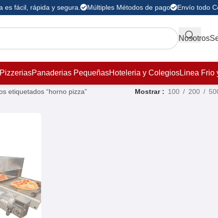
es fácil, rápida y segura.
Múltiples Métodos de pago
Envío todo C
Nosotros
Se
Pizzerias
Panaderias Pequeñas
Hoteleria y Colegios
Linea Frio 
os etiquetados “horno pizza”
Mostrar
100
200
50