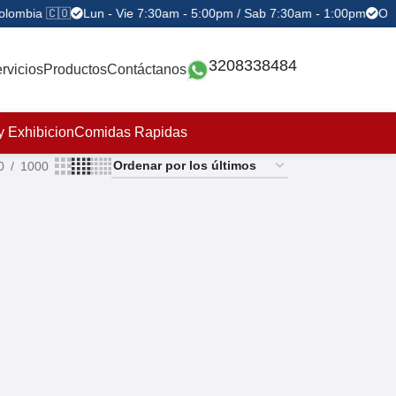
olombia 🇨🇴
Lun - Vie 7:30am - 5:00pm / Sab 7:30am - 1:00pm
Ofe
3208338484
rvicios
Productos
Contáctanos
y Exhibicion
Comidas Rapidas
0
1000