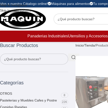
dos a nuestra Cátalogo online!
Máquinas para alimentos
Tu compra 
Skip to navigation
Skip to main content
Panaderias Industriales
Utensilios y Accesorios
Buscar Productos
Inicio
Tienda
Product
Categorías
OTROS
8
Pastelerias y Muebles Cafes y Postre
226
Comidas Rapidas