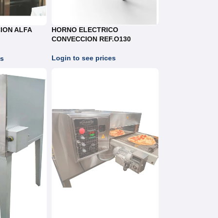
ION ALFA
HORNO ELECTRICO
CONVECCION REF.O130
F.HRA07
Login to see prices
es