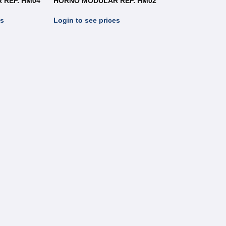
 REF. HM04
HORNO MODULAR REF. HM02
es
Login to see prices