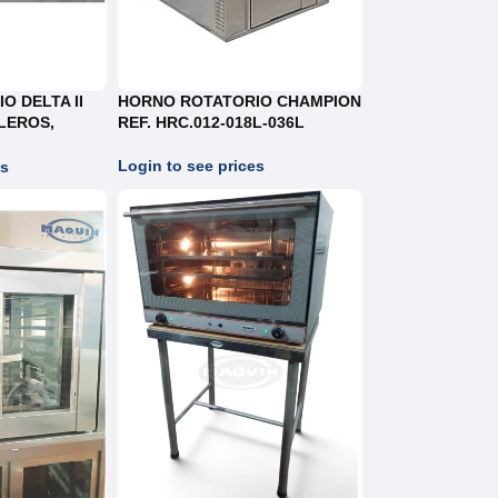
O DELTA II
HORNO ROTATORIO CHAMPION
LEROS,
REF. HRC.012-018L-036L
 INOXIDABLE
8-36-40
Login to see prices
es