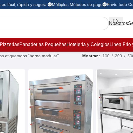
 fácil, rápida y segura.
Múltiples Métodos de pago
Envío todo Colo
Nosotros
Se
Pizzerias
Panaderias Pequeñas
Hoteleria y Colegios
Linea Frio 
os etiquetados “horno modular”
Mostrar
100
200
50