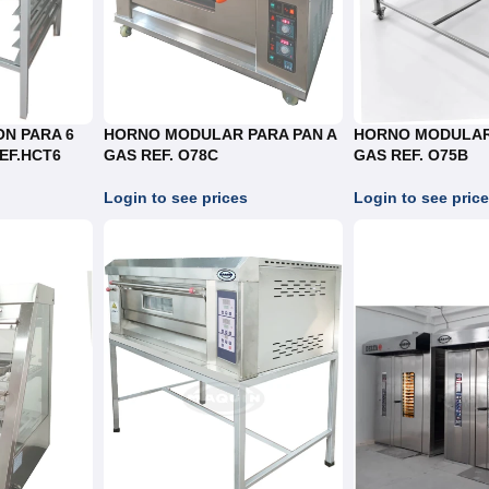
N PARA 6
HORNO MODULAR PARA PAN A
HORNO MODULAR
EF.HCT6
GAS REF. O78C
GAS REF. O75B
Login to see prices
Login to see pric