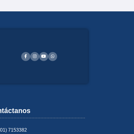
táctanos
601) 7153382