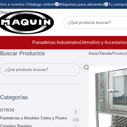
s a nuestra Cátalogo online!
Máquinas para alimentos
Tu compra es
Skip to navigation
Skip to main content
Panaderias Industriales
Utensilios y Accesorios
Buscar Productos
Inicio
Tienda
Product
Categorías
OTROS
8
Pastelerias y Muebles Cafes y Postre
226
Comidas Rapidas