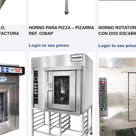
LO,
HORNO PARA PIZZA – PIZARRA
HORNO ROTATORI
FACTORA
REF. O38AP
CON DOS ESCABI
E302B
CARRO EN ACERO
REF.HRDII 12-14-1
Login to see prices
Login to see pric
LATAS