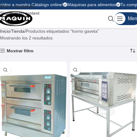
nidos a nuestra Cátalogo online!
Máquinas para alimentos
Tu compr
Skip to navigation
Skip to main content
Men
Inicio
Tienda
Productos etiquetados “horno gaveta”
Mostrando los 2 resultados
Mostrar filtro