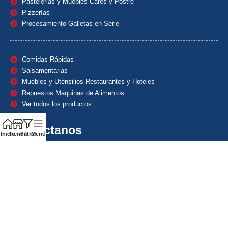
Pastelerias y Muebles Cafes y Postre
Pizzerías
Procesamiento Galletas en Serie
Comidas Rápidas
Salsamentarias
Muebles y Utensilios Restaurantes y Hoteles
Repuestos Maquinas de Alimentos
Ver todos los productos
Contáctanos
Inicio
Tienda
Filtrar
Menú
(601) 7153382
(+57) 320 8338484
+57) 320 8338484
ventas1@maquindecolombia.com
Carrera 54 # 70 – 60 Barrio San Fernando Bogotá D.C. –
Colombia