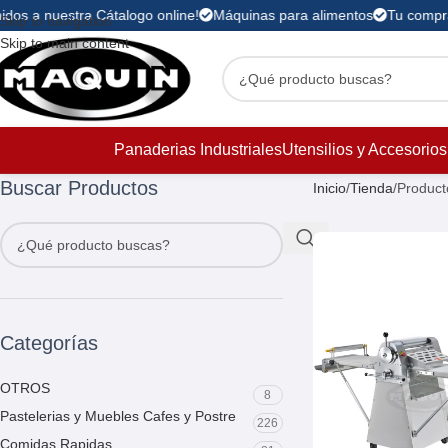
dos a nuestra Cátalogo online!
Máquinas para alimentos
Tu compra 
Skip to navigation
Skip to main content
Panaderias Industriales
Utensilios y Accesorios
Buscar Productos
Inicio
Tienda
Producto
Categorías
OTROS
8
Pastelerias y Muebles Cafes y Postre
226
Comidas Rapidas