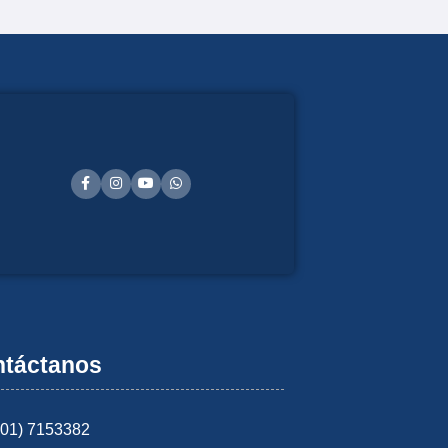
táctanos
601) 7153382