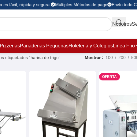
es fácil, rápida y segura.
Múltiples Métodos de pago
Envío todo C
Nosotros
Se
Pizzerias
Panaderias Pequeñas
Hoteleria y Colegios
Linea Frio 
s etiquetados “harina de trigo”
Mostrar
100
200
50
OFERTA