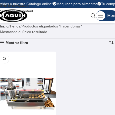
nidos a nuestra Cátalogo online!
Máquinas para alimentos
Tu compr
Skip to navigation
Skip to main content
Men
Inicio
Tienda
Productos etiquetados “hacer donas”
Mostrando el único resultado
Mostrar filtro