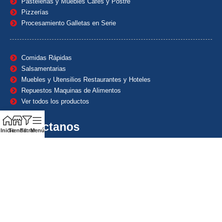
Pastelerias y Muebles Cafes y Postre
Pizzerías
Procesamiento Galletas en Serie
Comidas Rápidas
Salsamentarias
Muebles y Utensilios Restaurantes y Hoteles
Repuestos Maquinas de Alimentos
Ver todos los productos
Contáctanos
Inicio
Tienda
Filtrar
Menú
(601) 7153382
(+57) 320 8338484
+57) 320 8338484
ventas1@maquindecolombia.com
Carrera 54 # 70 – 60 Barrio San Fernando Bogotá D.C. –
Colombia