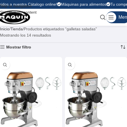
dos a nuestra Cátalogo online!
Máquinas para alimentos
Tu compra 
Skip to navigation
Skip to main content
Men
Inicio
Tienda
Productos etiquetados “galletas saladas”
Mostrando los 14 resultados
Mostrar filtro