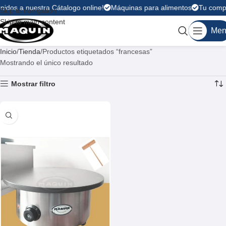
nidos a nuestra Cátalogo online!
Máquinas para alimentos
Tu compr
Skip to navigation
Skip to main content
Men
Inicio
Tienda
Productos etiquetados “francesas”
Mostrando el único resultado
Mostrar filtro