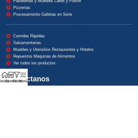
Pastelerias y Muebles Cafes y Postre
Pizzerías
Procesamiento Galletas en Serie
Comidas Rápidas
Salsamentarias
Muebles y Utensilios Restaurantes y Hoteles
Repuestos Maquinas de Alimentos
Ver todos los productos
Contáctanos
Inicio
Tienda
Filtrar
Menú
(601) 7153382
(+57) 320 8338484
+57) 320 8338484
ventas1@maquindecolombia.com
Carrera 54 # 70 – 60 Barrio San Fernando Bogotá D.C. –
Colombia