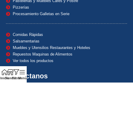
Pastelerias y Muebles Cafes y Postre
Pizzerías
Procesamiento Galletas en Serie
Comidas Rápidas
Salsamentarias
Muebles y Utensilios Restaurantes y Hoteles
Repuestos Maquinas de Alimentos
Ver todos los productos
Contáctanos
Inicio
Tienda
Filtrar
Menú
(601) 7153382
(+57) 320 8338484
+57) 320 8338484
ventas1@maquindecolombia.com
Carrera 54 # 70 – 60 Barrio San Fernando Bogotá D.C. –
Colombia