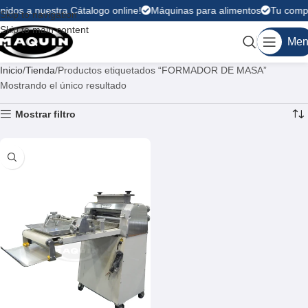
nidos a nuestra Cátalogo online!
Máquinas para alimentos
Tu compra
Skip to navigation
Skip to main content
Men
Inicio
Tienda
Productos etiquetados “FORMADOR DE MASA”
Mostrando el único resultado
Mostrar filtro