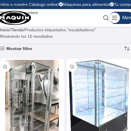
idos a nuestra Cátalogo online!
Máquinas para alimentos
Tu compra 
Skip to navigation
Skip to main content
Men
Inicio
Tienda
Productos etiquetados “escabiladeros”
Mostrando los 10 resultados
Mostrar filtro