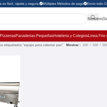
es fácil, rápida y segura.
Múltiples Métodos de pago
Envío todo C
Nosotros
Se
Pizzerias
Panaderias Pequeñas
Hoteleria y Colegios
Linea Frio 
os etiquetados “equipo para calentar pan”
Mostrar
100
200
50