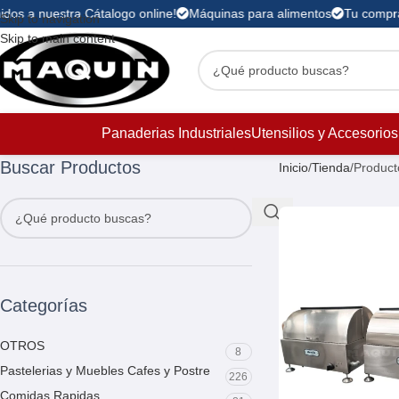
dos a nuestra Cátalogo online!
Máquinas para alimentos
Tu compra 
Skip to navigation
Skip to main content
Panaderias Industriales
Utensilios y Accesorios
Buscar Productos
Inicio
Tienda
Product
Categorías
OTROS
8
Pastelerias y Muebles Cafes y Postre
226
Comidas Rapidas