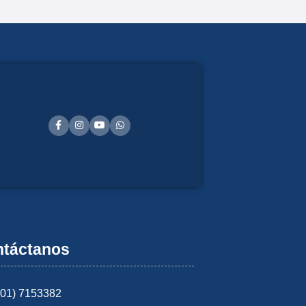
táctanos
601) 7153382