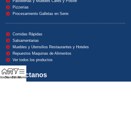
Pastelerias y Muebles Cafes y Postre
Pizzerías
Procesamiento Galletas en Serie
Comidas Rápidas
Salsamentarias
Muebles y Utensilios Restaurantes y Hoteles
Repuestos Maquinas de Alimentos
Ver todos los productos
Contáctanos
Inicio
Tienda
Filtrar
Menú
(601) 7153382
(+57) 320 8338484
+57) 320 8338484
ventas1@maquindecolombia.com
Carrera 54 # 70 – 60 Barrio San Fernando Bogotá D.C. –
Colombia