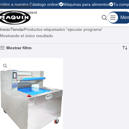
nidos a nuestra Cátalogo online!
Máquinas para alimentos
Tu compra
Skip to navigation
Skip to main content
Men
Inicio
Tienda
Productos etiquetados “ejecutar programa”
Mostrando el único resultado
Mostrar filtro