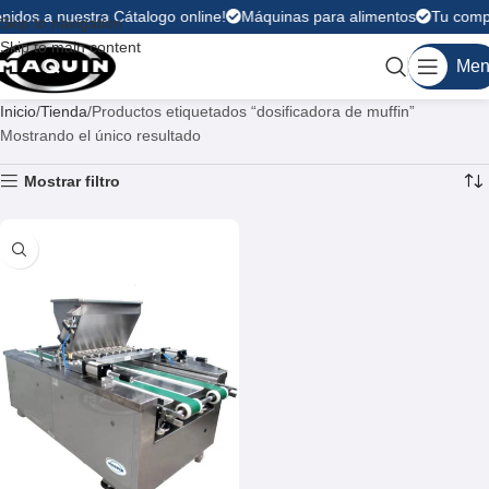
nidos a nuestra Cátalogo online!
Máquinas para alimentos
Tu compr
Skip to navigation
Skip to main content
Men
Inicio
Tienda
Productos etiquetados “dosificadora de muffin”
Mostrando el único resultado
Mostrar filtro