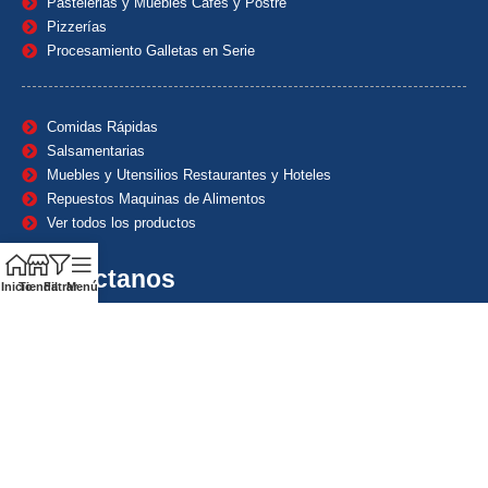
Pastelerias y Muebles Cafes y Postre
Pizzerías
Procesamiento Galletas en Serie
Comidas Rápidas
Salsamentarias
Muebles y Utensilios Restaurantes y Hoteles
Repuestos Maquinas de Alimentos
Ver todos los productos
Contáctanos
Inicio
Tienda
Filtrar
Menú
(601) 7153382
(+57) 320 8338484
+57) 320 8338484
ventas1@maquindecolombia.com
Carrera 54 # 70 – 60 Barrio San Fernando Bogotá D.C. –
Colombia