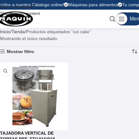
nidos a nuestra Cátalogo online!
Máquinas para alimentos
Tu compr
Skip to navigation
Skip to main content
Men
Inicio
Tienda
Productos etiquetados “cut cake”
Mostrando el único resultado
Mostrar filtro
TAJADORA VERTICAL DE