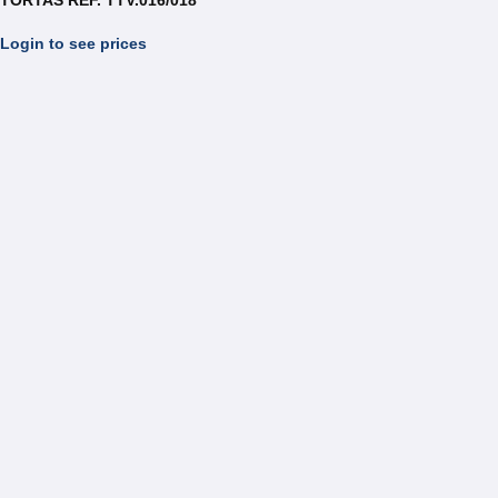
TORTAS REF. TTV.016/018
Login to see prices