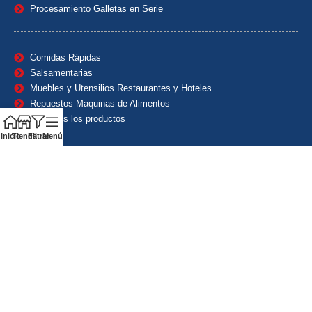
Procesamiento Galletas en Serie
Comidas Rápidas
Salsamentarias
Muebles y Utensilios Restaurantes y Hoteles
Repuestos Maquinas de Alimentos
Ver todos los productos
Inicio
Tienda
Filtrar
Menú
Contáctanos
(601) 7153382
(+57) 320 8338484
+57) 320 8338484
ventas1@maquindecolombia.com
Carrera 54 # 70 – 60 Barrio San Fernando Bogotá D.C. –
Colombia